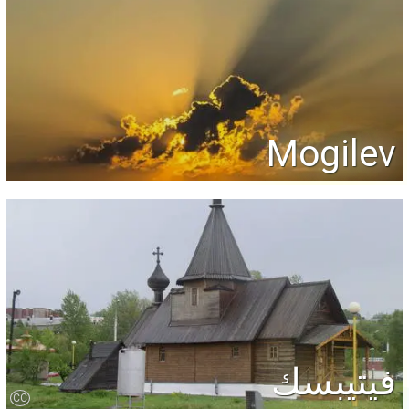
Mogilev
فيتيبسك
CC