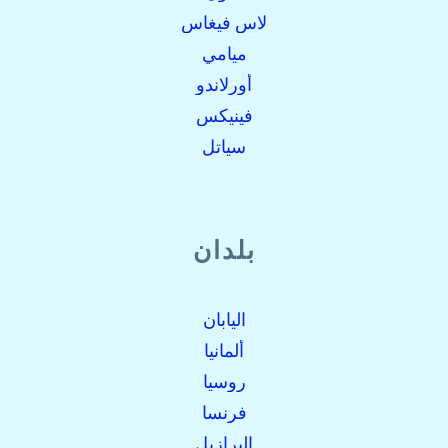
لاس فيغاس
ميامي
أورلاندو
فينيكس
سياتل
بلدان
اليابان
ألمانيا
روسيا
فرنسا
البرازيل