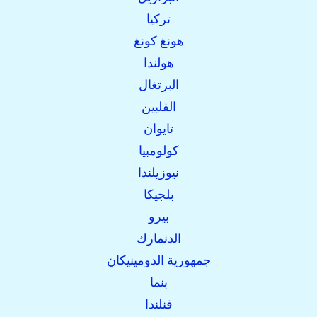
تركيا
هونغ كونغ
هولندا
البرتغال
الفلبين
تايوان
كولومبيا
نيوزيلندا
بلجيكا
بيرو
الدنمارك
جمهورية الدومينيكان
بنما
فنلندا