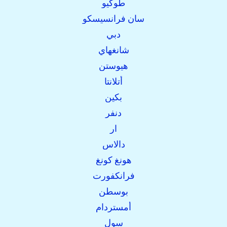
طوكيو
سان فرانسيسكو
دبي
شانغهاي
هيوستن
أتلانتا
بكين
دنفر
ار
دالاس
هونغ كونغ
فرانكفورت
بوسطن
أمستردام
سول