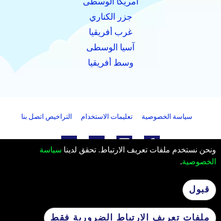
أمريكا الوسطى
جزر الكناري
غرب أفريقيا
آسيا الوسطى
وسط أفريقيا
سياسة الخصوصية
تعليمات الاستخدام
التراخيص
اتصل بنا
ونحن نستخدم ملفات تعريف الارتباط. تحقق لدينا
سياسة
الخصوصية
.
PanFlights AS
Hjelset, النرويج
عدد منظمة: 922732825 MVA
قبول
© 2026 PanFlights AS. كل الحقوق محفوظة.
ملفات تعريف الارتباط الضرورية فقط