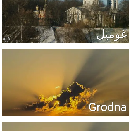
غوميل
CC
Grodna