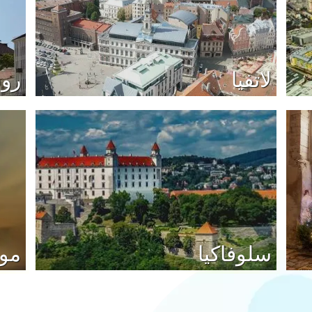
لاتفيا
روس
سلوفاكيا
مول