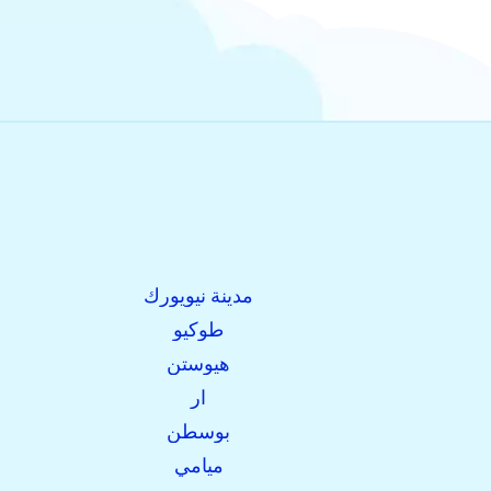
مدينة نيويورك
طوكيو
هيوستن
ار
بوسطن
ميامي