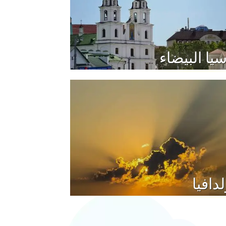
يا البيضاء
دافيا