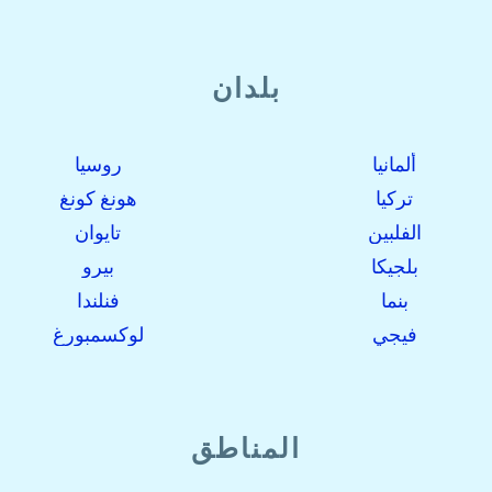
بلدان
ألمانيا
روسيا
تركيا
هونغ كونغ
الفلبين
تايوان
بلجيكا
بيرو
بنما
فنلندا
فيجي
لوكسمبورغ
المناطق