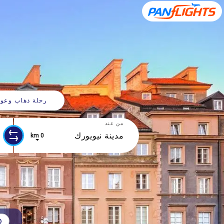
رحلة ذهاب وعود
من عند
0 km
0 results are available, use up and down arrow keys to navigate.
5 results are available, use up and down arrow keys to navigate.