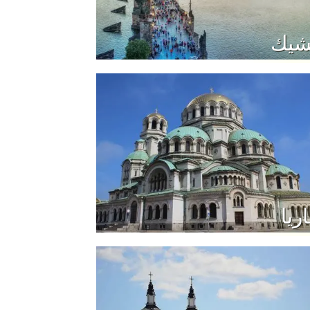
شيك
اريا