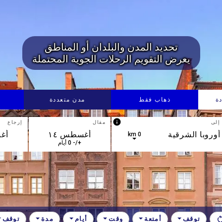
تحديد المدن والبلدان أو المناطق
يعرض التقويم الرحلات الجوية المحتملة
ة
ذهاب فقط
مدن متعددة
info
إلى
مقال
إرجاع
0 km
+/- 0 أيام
توقف
أمتعة
وقت
أيام
مدة
توقف