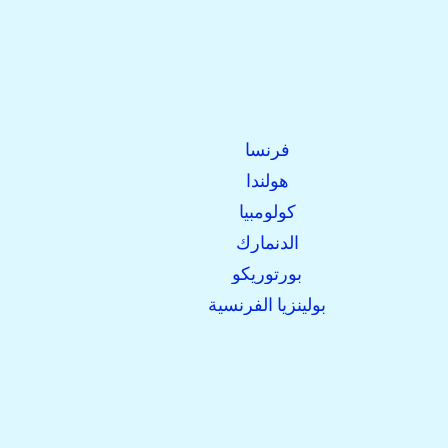
فرنسا
هولندا
كولومبيا
الدنمارك
بورتوريكو
بولينزيا الفرنسية