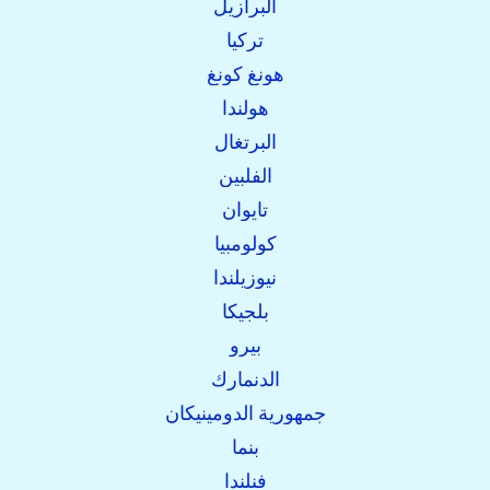
البرازيل
تركيا
هونغ كونغ
هولندا
البرتغال
الفلبين
تايوان
كولومبيا
نيوزيلندا
بلجيكا
بيرو
الدنمارك
جمهورية الدومينيكان
بنما
فنلندا