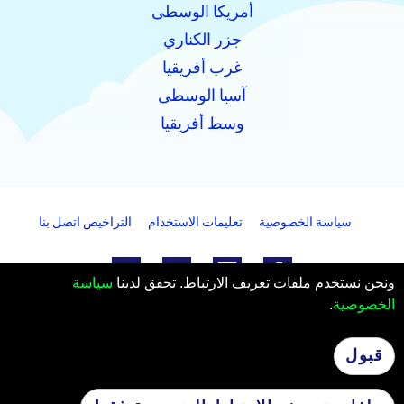
أمريكا الوسطى
جزر الكناري
غرب أفريقيا
آسيا الوسطى
وسط أفريقيا
سياسة الخصوصية
تعليمات الاستخدام
التراخيص
اتصل بنا
ونحن نستخدم ملفات تعريف الارتباط. تحقق لدينا
سياسة
الخصوصية
.
PanFlights AS
Hjelset, النرويج
عدد منظمة: 922732825 MVA
قبول
© 2026 PanFlights AS. كل الحقوق محفوظة.