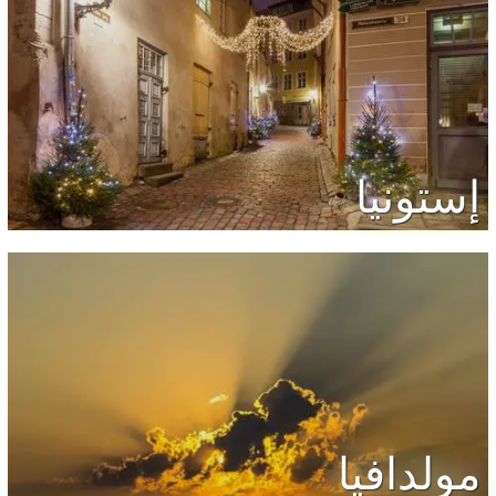
إستونيا
مولدافيا