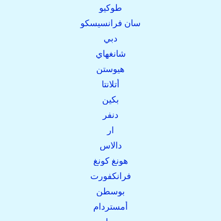
طوكيو
سان فرانسيسكو
دبي
شانغهاي
هيوستن
أتلانتا
بكين
دنفر
ار
دالاس
هونغ كونغ
فرانكفورت
بوسطن
أمستردام