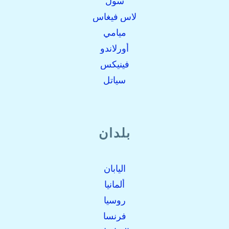
سول
لاس فيغاس
ميامي
أورلاندو
فينيكس
سياتل
بلدان
اليابان
ألمانيا
روسيا
فرنسا