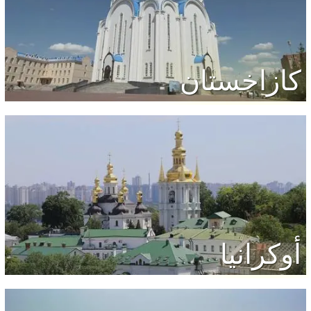
كازاخستان
أوكرانيا