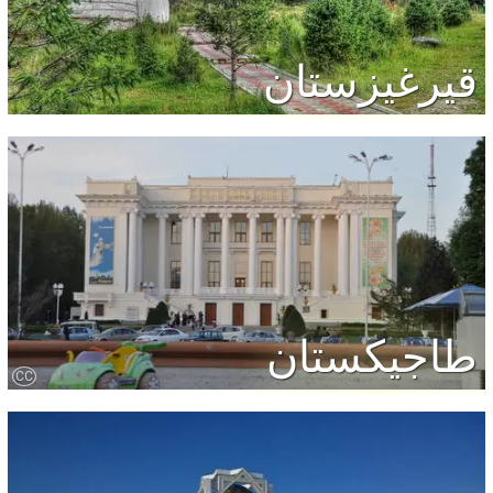
قيرغيزستان
طاجيكستان
CC