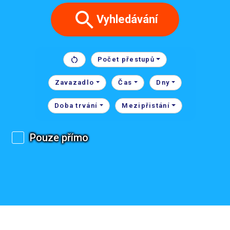
Vyhledávání
Počet přestupů
Zavazadlo
Čas
Dny
Doba trvání
Mezipřistání
Pouze přímo