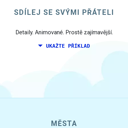
Nicméně, žijete v Madridu, a vaši přátelé žijí
SDÍLEJ SE SVÝMI PŘÁTELI
v Dublinu a Berlíně.
Detaily. Animované. Prostě zajímavější.
UKAŽTE PŘÍKLAD
MĚSTA