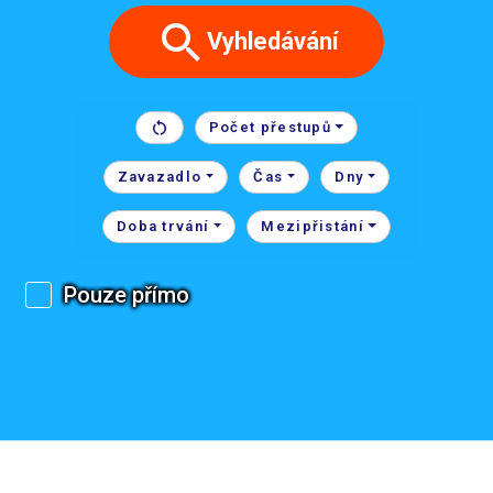
Vyhledávání
Počet přestupů
Zavazadlo
Čas
Dny
Doba trvání
Mezipřistání
Pouze přímo