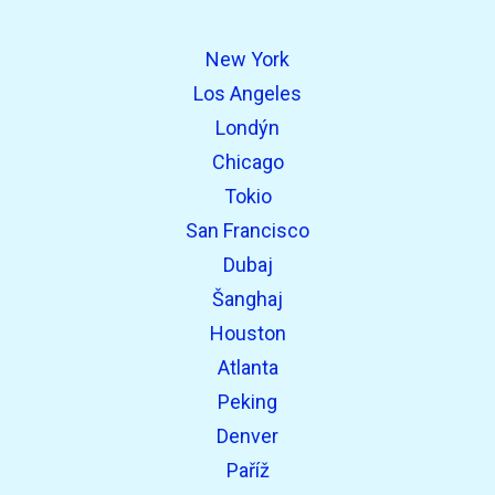
open_in_new
Zkuste to
New York
Nalezeno dříve:
Los Angeles
Londýn
Chicago
Tokio
San Francisco
Dubaj
open_in_new
Zkuste to
Šanghaj
Nalezeno dříve:
Houston
Atlanta
Peking
Denver
open_in_new
Zkuste to
Paříž
Nalezeno dříve: