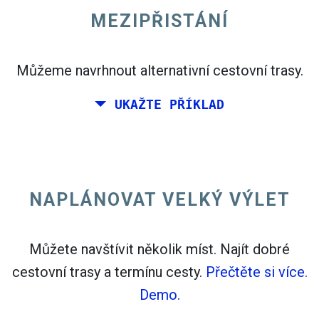
MEZIPŘISTÁNÍ
open_in_new
Zkuste to
Můžeme navrhnout alternativní cestovní trasy.
flight_takeoff
Nalezeno dříve. Kliknutím na
zobrazíte mapu
UKAŽTE PŘÍKLAD
odlevů.
NAPLÁNOVAT VELKÝ VÝLET
Vyberte přesná data pro
Zpáteční let
nebo
Jednosměrný let
Vyhledávání
Můžete navštívit několik míst. Najít dobré
Vyberte CO
třídění
2
cestovní trasy a termínu cesty.
Přečtěte si více.
open_in_new
Demo.
Zkuste to