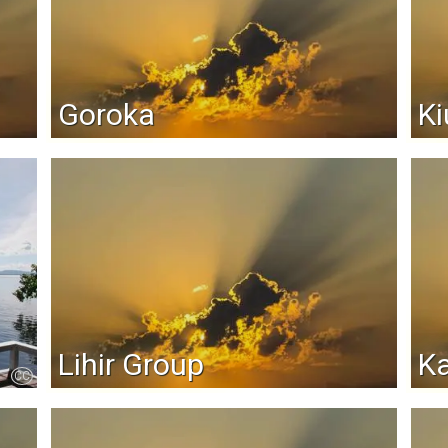
Goroka
K
Lihir Group
K
CC