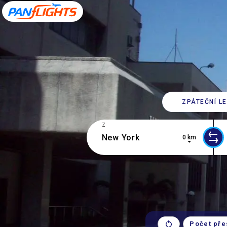
ZPÁTEČNÍ L
Z
0 km
10 results are available, use up and 
0 r
Počet pře