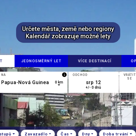
Určete města, země nebo regiony
Kalendář zobrazuje možné lety
ET
JEDNOSMĚRNÝ LET
VÍCE DESTINACÍ
O
info
NA
ODCHOD
VRÁTIT
SE
0 km
+/- 0 dnů
down arrow keys to navigate.
esults are available, use up and down arrow keys to navigate.
stupů
Zavazadlo
Čas
Dny
Doba trvání