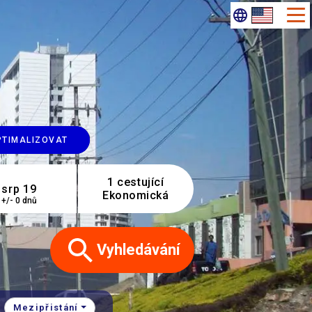
PTIMALIZOVAT
1 cestující
Ekonomická
+/- 0 dnů
Vyhledávání
Mezipřistání