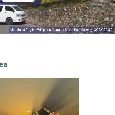
Masalai
at
English Wikipedia
,
Douglas Street Port Moresby
,
CC BY-SA 3.0
ea