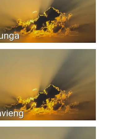
iunga
avieng