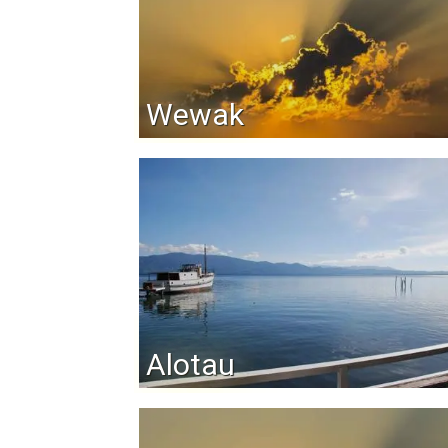
Wewak
Alotau