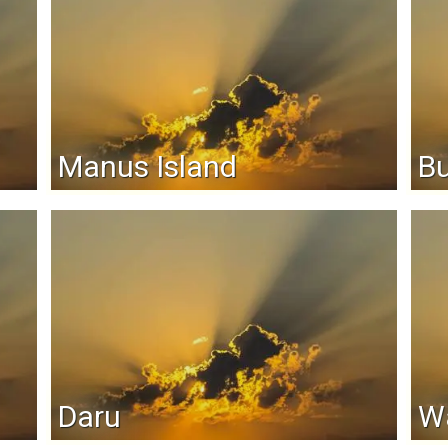
Manus Island
B
Daru
W