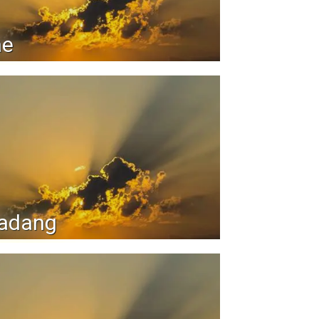
ae
adang