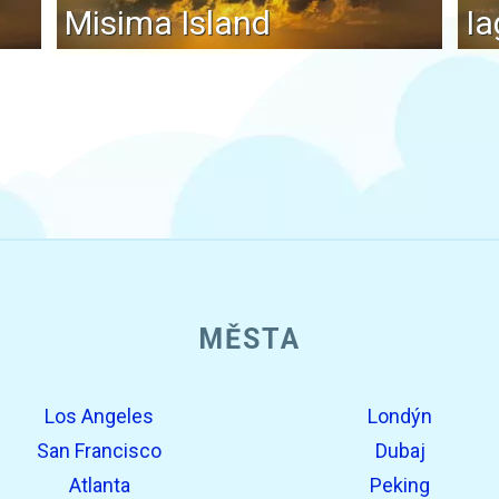
Misima Island
Ia
MĚSTA
Los Angeles
Londýn
San Francisco
Dubaj
Atlanta
Peking