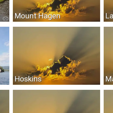
Mount Hagen
L
CC
Hoskins
M