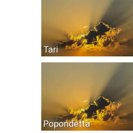
Tari
Popondetta