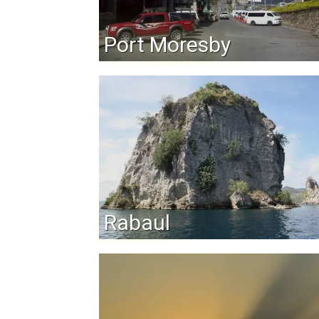
Port Moresby
Rabaul