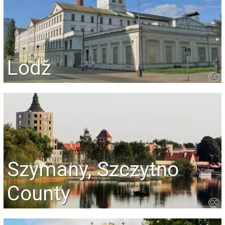
Lodž
CC
Szymany, Szczytno
County
CC