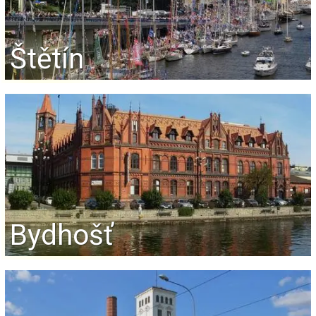
Štětín
Bydhošť