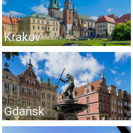
Krakov
Gdaňsk