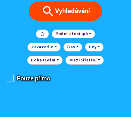
Vyhledávání
Počet přestupů
Zavazadlo
Čas
Dny
Doba trvání
Mezipřistání
Pouze přímo