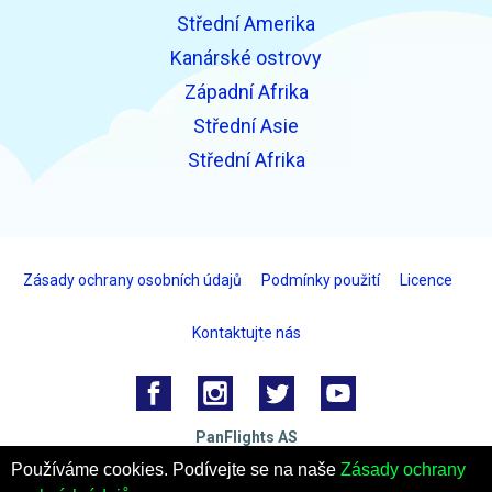
Střední Amerika
Kanárské ostrovy
Západní Afrika
Střední Asie
Střední Afrika
Zásady ochrany osobních údajů
Podmínky použití
Licence
Kontaktujte nás
PanFlights AS
Hjelset, Norsko
Používáme cookies. Podívejte se na naše
Zásady ochrany
Číslo organizace: 922732825 MVA