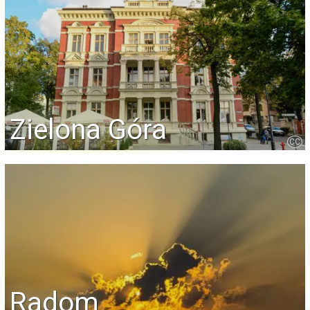
Zielona Góra
CC
Radom