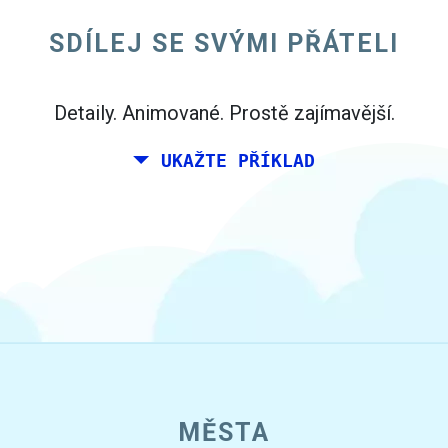
Nicméně, žijete v Madridu, a vaši přátelé žijí
SDÍLEJ SE SVÝMI PŘÁTELI
v Dublinu a Berlíně.
Detaily. Animované. Prostě zajímavější.
UKAŽTE PŘÍKLAD
MĚSTA