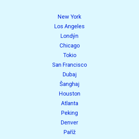
open_in_new
Zkuste to
New York
Nalezeno dříve:
Los Angeles
Londýn
Chicago
Tokio
San Francisco
Dubaj
open_in_new
Zkuste to
Šanghaj
Nalezeno dříve:
Houston
Atlanta
Peking
Denver
open_in_new
Zkuste to
Paříž
Nalezeno dříve: