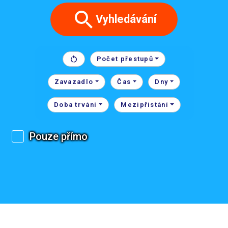
Vyhledávání
Počet přestupů
Zavazadlo
Čas
Dny
Doba trvání
Mezipřistání
Pouze přímo