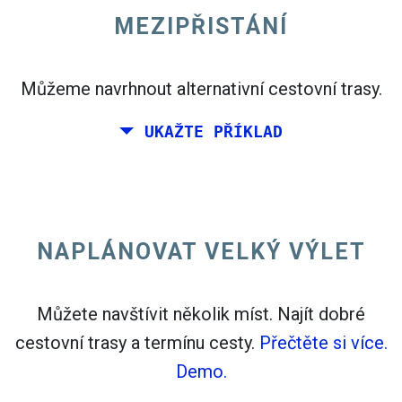
MEZIPŘISTÁNÍ
open_in_new
Zkuste to
Můžeme navrhnout alternativní cestovní trasy.
flight_takeoff
Nalezeno dříve. Kliknutím na
zobrazíte mapu
UKAŽTE PŘÍKLAD
odlevů.
NAPLÁNOVAT VELKÝ VÝLET
Vyberte přesná data pro
Zpáteční let
nebo
Jednosměrný let
Vyhledávání
Můžete navštívit několik míst. Najít dobré
Vyberte CO
třídění
2
cestovní trasy a termínu cesty.
Přečtěte si více.
open_in_new
Demo.
Zkuste to