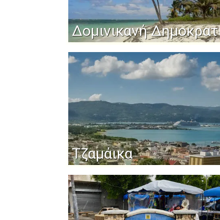
Δομινικανή Δημοκρατ
Τζαμάικα