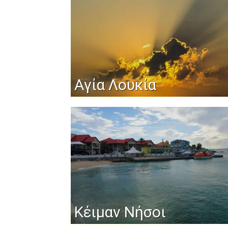
Αγία Λουκία
Κέιμαν Νήσοι