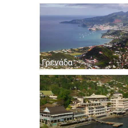
Γρενάδα