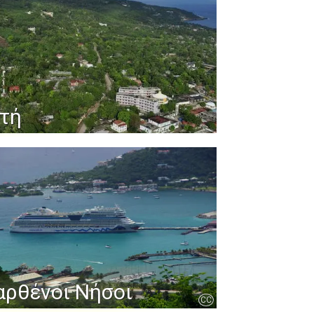
ϊτή
αρθένοι Νήσοι
CC