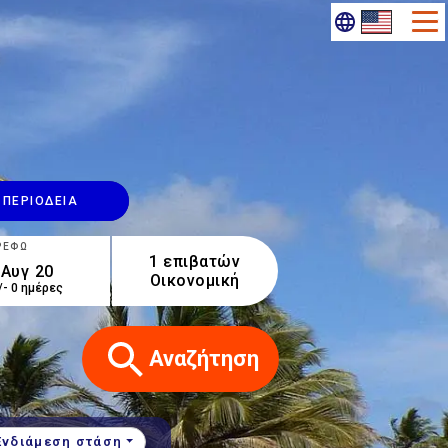
ΠΕΡΙΟΔΕΊΑ
ΡΈΦΩ
1 επιβατών
Οικονομική
/- 0 ημέρες
Αναζήτηση
Ενδιάμεση στάση