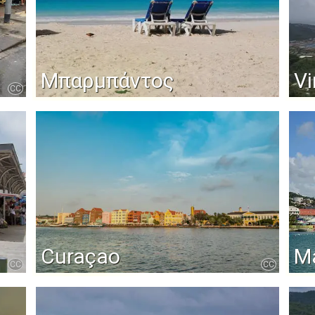
Μπαρμπάντος
Vi
CC
Curaçao
Ma
CC
CC