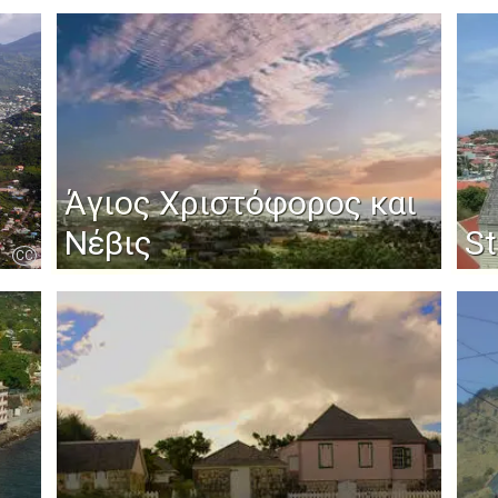
Άγιος Χριστόφορος και
Νέβις
St
CC