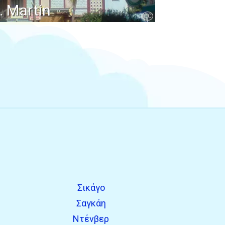
. Martin
CC
Σικάγο
Σαγκάη
Ντένβερ