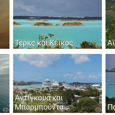
Τερκς και Κέικος
Α
CC
Αντίγκουα και
Μπαρμπούντα
Π
CC
CC