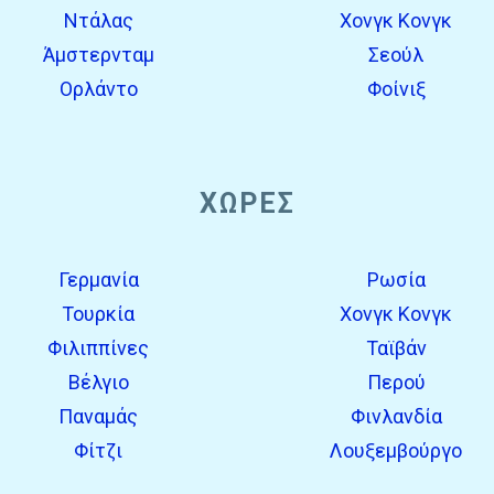
Ντάλας
Χονγκ Κονγκ
Άμστερνταμ
Σεούλ
Ορλάντο
Φοίνιξ
ΧΏΡΕΣ
Γερμανία
Ρωσία
Τουρκία
Χονγκ Κονγκ
Φιλιππίνες
Ταϊβάν
Βέλγιο
Περού
Παναμάς
Φινλανδία
Φίτζι
Λουξεμβούργο