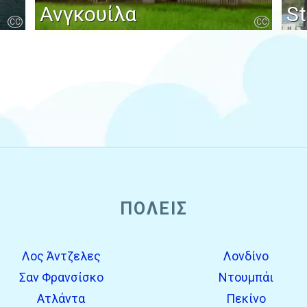
Ανγκουίλα
St
CC
CC
ΠΌΛΕΙΣ
Λος Άντζελες
Λονδίνο
Σαν Φρανσίσκο
Ντουμπάι
Ατλάντα
Πεκίνο