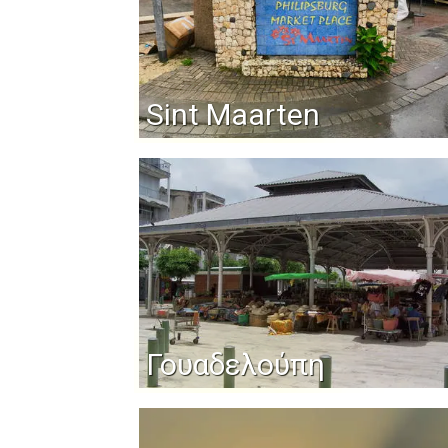
Sint Maarten
Γουαδελούπη