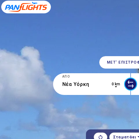
ΜΕΤ' ΕΠΙΣΤ​ΡΟ
ΑΠΌ
0 km
0 results are available, use up and d
1 r
Σταματάει