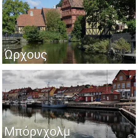
Ώρχους
Μπόρνχολμ
CC