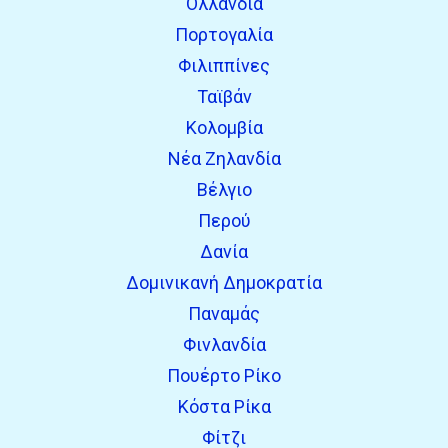
Ολλανδία
Πορτογαλία
Φιλιππίνες
Ταϊβάν
Κολομβία
Νέα Ζηλανδία
Βέλγιο
Περού
Δανία
Δομινικανή Δημοκρατία
Παναμάς
Φινλανδία
Πουέρτο Ρίκο
Κόστα Ρίκα
Φίτζι