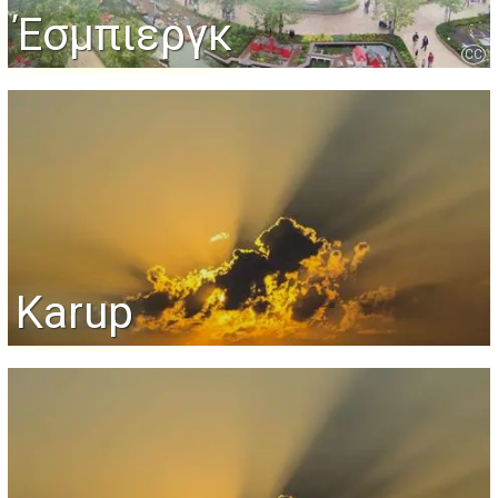
Έσμπιεργκ
CC
Karup