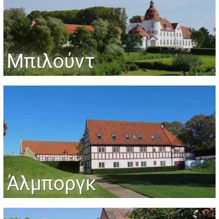
Μπιλούντ
Άλμποργκ