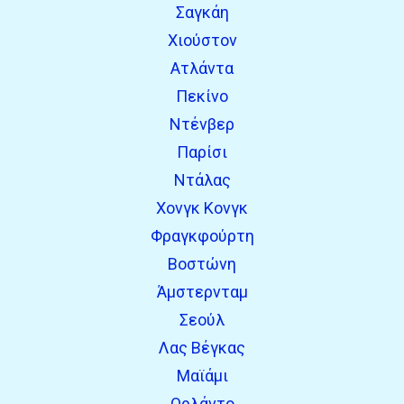
Σαγκάη
Χιούστον
Ατλάντα
Πεκίνο
Ντένβερ
Παρίσι
Ντάλας
Χονγκ Κονγκ
Φραγκφούρτη
Βοστώνη
Άμστερνταμ
Σεούλ
Λας Βέγκας
Μαϊάμι
Ορλάντο