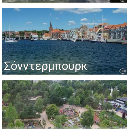
Σόνντερμπουρκ
CC