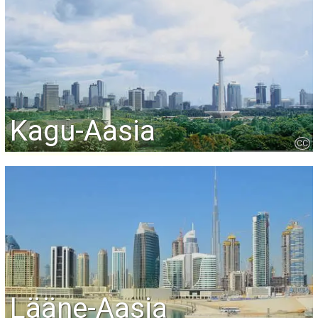
Kagu-Aasia
CC
Lääne-Aasia