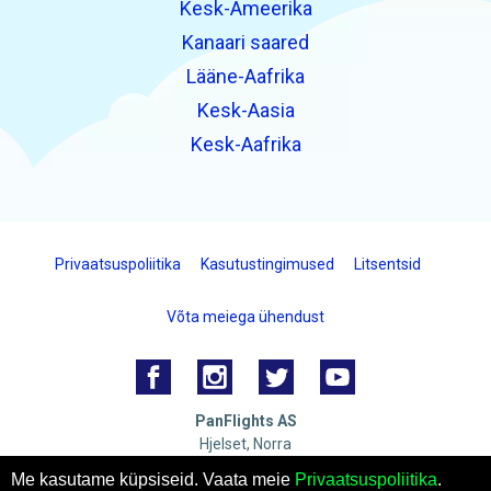
Kesk-Ameerika
Kanaari saared
Lääne-Aafrika
Kesk-Aasia
Kesk-Aafrika
Privaatsuspoliitika
Kasutustingimused
Litsentsid
Võta meiega ühendust
PanFlights AS
Hjelset, Norra
Organisatsioon number: 922732825 MVA
Me kasutame küpsiseid. Vaata meie
Privaatsuspoliitika
.