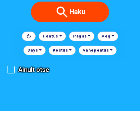
Haku
Peatus
Pagas
Aeg
Days
Kestus
Vahepeatus
Ainult otse