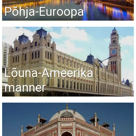
Põhja-Euroopa
Lõuna-Ameerika
manner