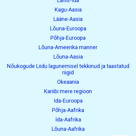
Lähis-Ida
Kagu-Aasia
Lääne-Aasia
Lõuna-Euroopa
Põhja-Euroopa
Lõuna-Ameerika manner
Lõuna-Aasia
Nõukogude Liidu lagunemisel tekkinud ja taastatud
riigid
Okeaania
Kariibi mere regioon
Ida-Euroopa
Põhja-Aafrika
Ida-Aafrika
Lõuna-Aafrika