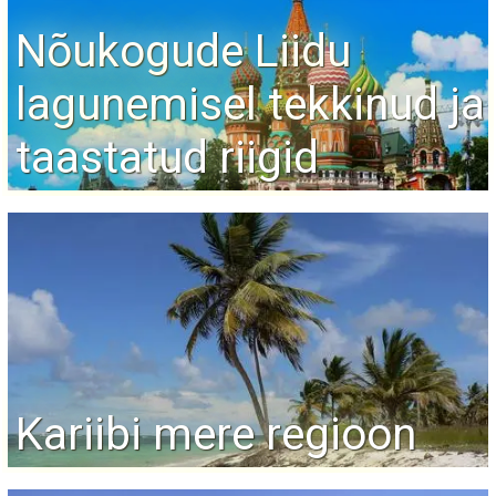
Nõukogude Liidu
lagunemisel tekkinud ja
taastatud riigid
Kariibi mere regioon