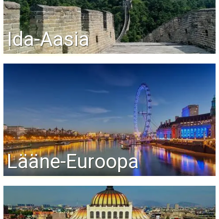
Ida-Aasia
Lääne-Euroopa