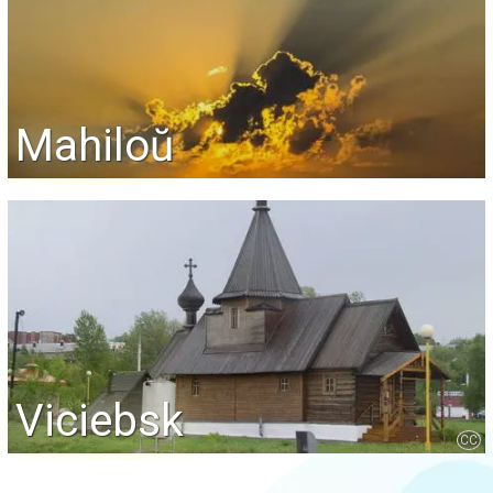
Mahiloŭ
Viciebsk
CC