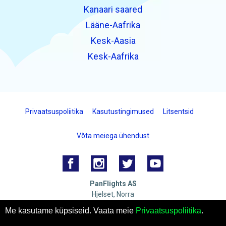
Kanaari saared
Lääne-Aafrika
Kesk-Aasia
Kesk-Aafrika
Privaatsuspoliitika
Kasutustingimused
Litsentsid
Võta meiega ühendust
PanFlights AS
Hjelset, Norra
Organisatsioon number: 922732825 MVA
Me kasutame küpsiseid. Vaata meie
Privaatsuspoliitika
.
© 2026 PanFlights AS. KÕIK ÕIGUSED KAITSTUD.