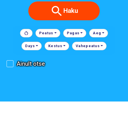
Haku
Peatus
Pagas
Aeg
Days
Kestus
Vahepeatus
Ainult otse