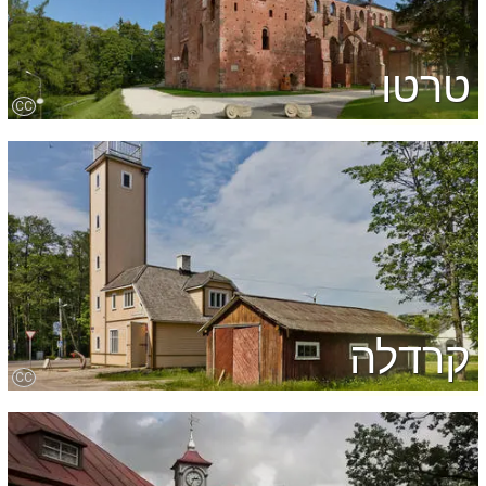
טרטו
CC
קרדלה
CC