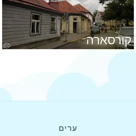
קורסארה
CC
ערים