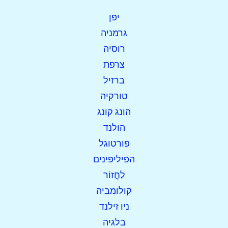
יפן
גרמניה
רוסיה
צרפת
ברזיל
טורקיה
הונג קונג
הולנד
פורטוגל
הפיליפינים
לַחֲזוֹר
קולומביה
ניו זילנד
בלגיה