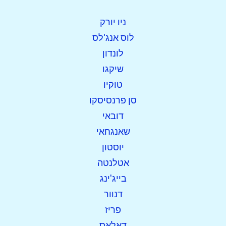
ניו יורק
לוס אנג'לס
לונדון
שיקגו
טוקיו
סן פרנסיסקו
דובאי
שאנגחאי
יוסטון
אטלנטה
בייג'ינג
דנוור
פריז
דאלאס