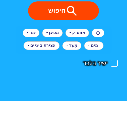
חיפוש
מפסיק
מטען
זמן
ימים
מֶשֶׁך
עצירת ביניים
ישיר בלבד