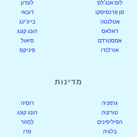
לוס אנג'לס
לונדון
סן פרנסיסקו
דובאי
אטלנטה
בייג'ינג
דאלאס
הונג קונג
אמסטרדם
סיאול
אורלנדו
פיניקס
מדינות
גרמניה
רוסיה
טורקיה
הונג קונג
הפיליפינים
לַחֲזוֹר
בלגיה
פרו