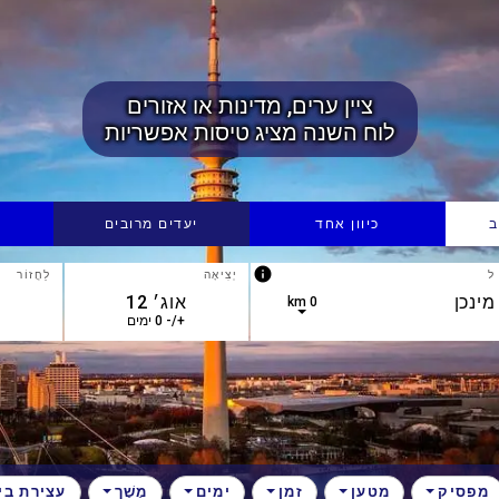
ציין ערים, מדינות או אזורים
לוח השנה מציג טיסות אפשריות
ב
כיוון אחד
יעדים מרובים
info
ל
יְצִיאָה
לַחֲזוֹר
0 km
+/- 0 ימים
מפסיק
מטען
זמן
ימים
מֶשֶׁך
עצירת בינ