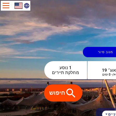
מטב סיור
1 נוסע
מחלקת תיירים
+/- 0 ימים
חיפוש
יים