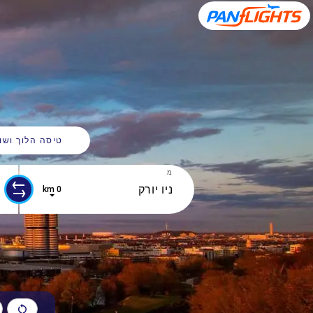
טיסה הלוך ושו
מ
0 km
0 results are available, use up and down arrow keys to navigate.
0 results are available, use up and down arrow keys to navigate.