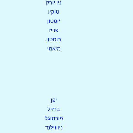
ניו יורק
open_in_new
נסה את זה
טוקיו
נמצא בעבר:
יוסטון
פריז
בוסטון
מיאמי
יפן
ברזיל
פורטוגל
ניו זילנד