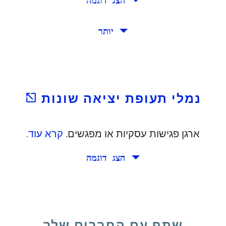
הצג דוגמה
וקהולם, פראג ואתונה.
יותר
מים. יתר על כן, מתכנן פגישה בשטוקהולם.
נמלי תעופת יציאה שונות
open_in_new
ארגן פגישות עסקיות או מפגשים.
קרא עוד.
הצג דוגמה
סוף שבוע יחד איפשהו באיטליה לכבוד יום ההולדת שלך
שתף עם החברים שלך