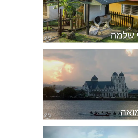
 שלמה
CC
ואה
CC