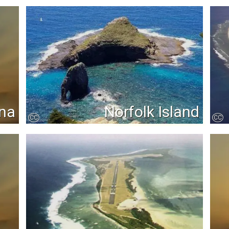
una
Norfolk Island
CC
CC