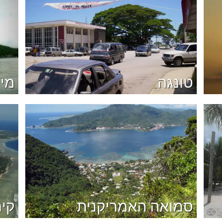
טונגה
מיק
סמואה האמריקנית
קיר
CC