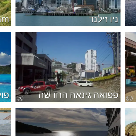
ניו זילנד
am
פפואה גינאה החדשה
פול
CC
CC