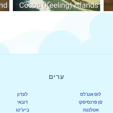
and
Cocos (Keeling) Islands
ערים
לוס אנג'לס
לונדון
סן פרנסיסקו
דובאי
אטלנטה
בייג'ינג