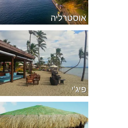
אוסטרליה
פיג'י