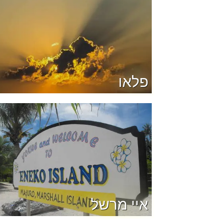
פלאו
איי מרשל