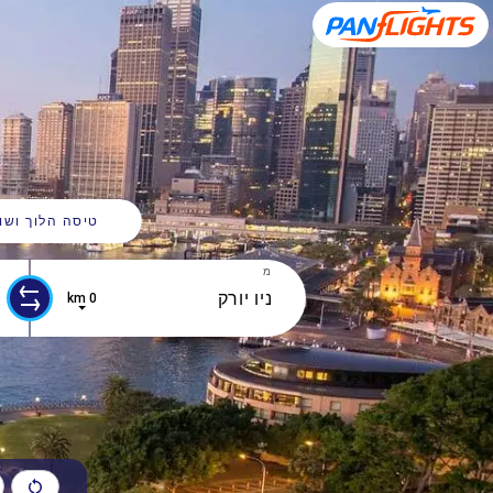
טיסה הלוך ושו
מ
0 km
0 results are available, use up and down arrow keys to navigate.
10 results are available, use up and down arrow keys to navigate.