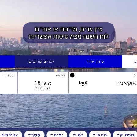
ציין ערים, מדינות או אזורים
לוח השנה מציג טיסות אפשריות
ב
כיוון אחד
יעדים מרובים
info
ל
יְצִיאָה
לַחֲזוֹר
0 km
+/- 0 ימים
מפסיק
מטען
זמן
ימים
מֶשֶׁך
עצירת בינ