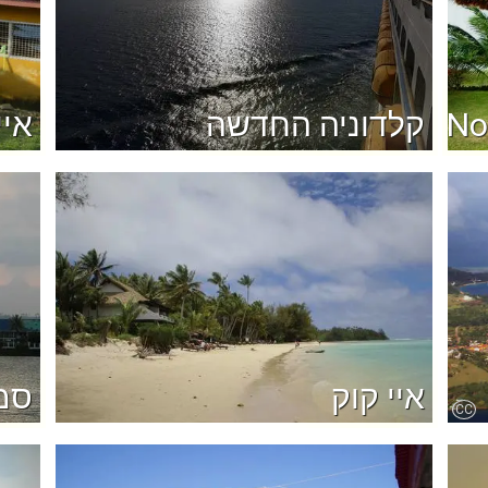
No
קלדוניה החדשה
איי
איי קוק
סמ
CC