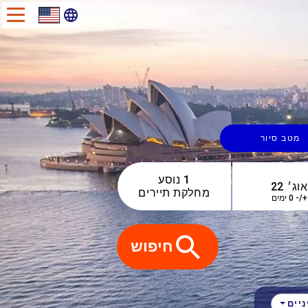
מטב סיור
1 נוסע
מחלקת תיירים
+/- 0 ימים
חיפוש
יים