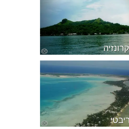
רונזיה
CC
יבטי
CC