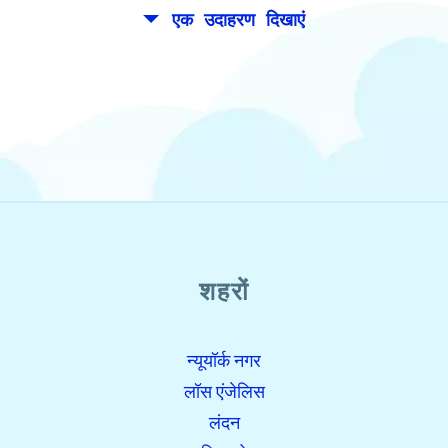
एक उदाहरण दिखाएं
शहरों
न्यूयॉर्क नगर
open_in_new
इसे इस्तेमाल करे
लॉस एंजेलिस
पहले से मिले:
लंदन