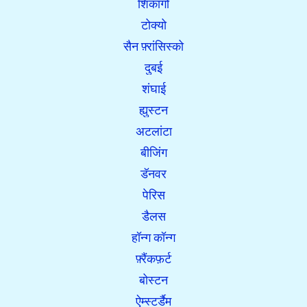
शिकागो
टोक्यो
सैन फ़्रांसिस्को
दुबई
शंघाई
open_in_new
इसे इस्तेमाल करे
ह्युस्टन
पहले से मिले:
अटलांटा
बीजिंग
डॅनवर
पेरिस
open_in_new
इसे इस्तेमाल करे
डैलस
पहले से मिले:
हॉन्ग कॉन्ग
फ़्रैंकफ़र्ट
बोस्टन
ऐम्स्टर्डैम