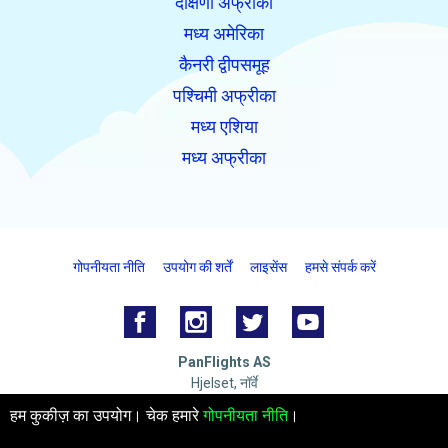
दक्षिणी अफ्रीका
मध्य अमेरिका
कैनरी द्वीपसमूह
पश्चिमी अफ्रीका
मध्य एशिया
मध्य अफ्रीका
गोपनीयता नीति
उपयोग की शर्तें
लाइसेंस
हमसे संपर्क करें
PanFlights AS
Hjelset, नॉर्वे
संगठन संख्या: 922732825 MVA
हम कुकीज़ का उपयोग। चेक हमारे
गोपनीयता नीति
।
© 2026 PanFlights AS. सर्वाधिकार सुरक्षित.