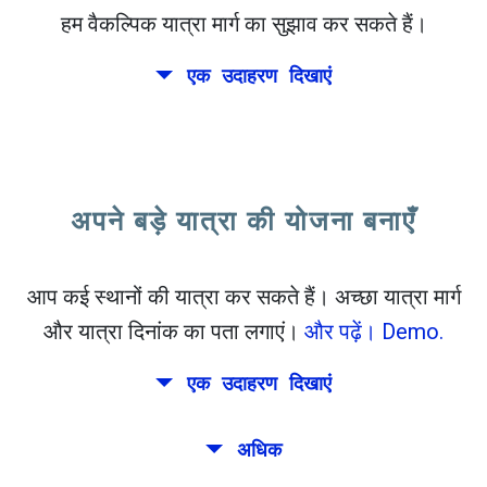
हम वैकल्पिक यात्रा मार्ग का सुझाव कर सकते हैं।
open_in_new
इसे इस्तेमाल करे
एक उदाहरण दिखाएं
flight_takeoff
पहले से मिले. प्रस्थान मानचित्र देखने के लिए
पर क्लिक
करें।
अपने बड़े यात्रा की योजना बनाएँ
दोतरफा
या
एकतरफ़ा
के लिए सटीक तिथियां चुनें
खोज
CO
सॉर्टिंग का चयन करें
2
आप कई स्थानों की यात्रा कर सकते हैं। अच्छा यात्रा मार्ग
और यात्रा दिनांक का पता लगाएं।
और पढ़ें।
Demo.
open_in_new
इसे इस्तेमाल करे
पहले से मिले:
एक उदाहरण दिखाएं
Tiles © Openstreetmap contributors
रोम, बार्सिलोना, स्टॉकहोम, प्राग और एथेंस के माध्यम से
अधिक
open_in_new
एक यात्रा की योजना बनाएँ।
सेवा मेरे
. आकलन: 52 किलो CO
. अधिक:
LinkedIn
2