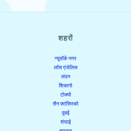
शहरों
न्यूयॉर्क नगर
लॉस एंजेलिस
लंदन
शिकागो
टोक्यो
सैन फ़्रांसिस्को
दुबई
शंघाई
ह्युस्टन