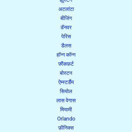
अटलांटा
बीजिंग
डॅनवर
पेरिस
डैलस
हॉन्ग कॉन्ग
फ़्रैंकफ़र्ट
बोस्टन
ऐम्स्टर्डैम
सियोल
लास वेगास
मियामी
Orlando
फ़ीनिक्स