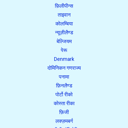
फ़िलीपीन्स
ताइवान
कोलम्बिया
न्यूज़ीलैण्ड
बेल्जियम
पेरू
Denmark
दोमिनिकन गणराज्य
पनामा
फ़िनलैण्ड
पोर्टो रीको
कोस्ता रीका
फ़िजी
लक्ज़मबर्ग