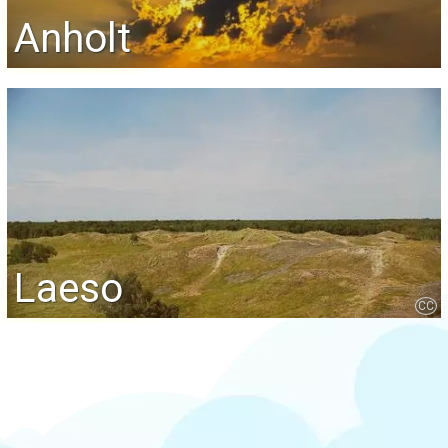
Anholt
Laeso
CC