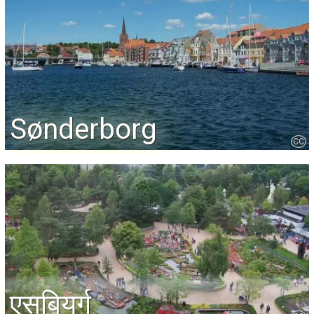
Sønderborg
CC
एसबियर्ग