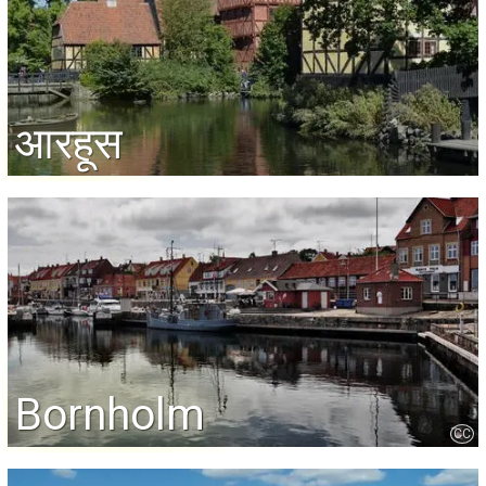
आरहूस
Bornholm
CC