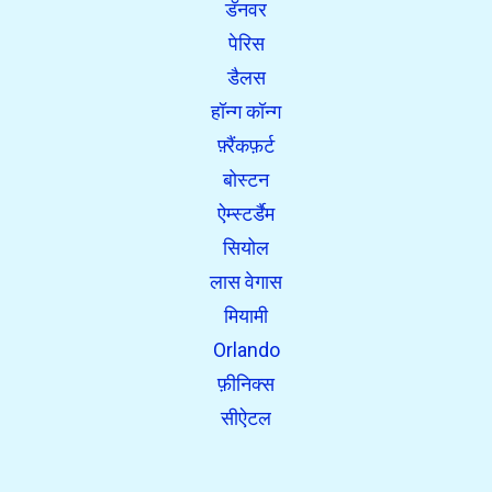
डॅनवर
पेरिस
डैलस
हॉन्ग कॉन्ग
फ़्रैंकफ़र्ट
बोस्टन
ऐम्स्टर्डैम
सियोल
लास वेगास
मियामी
Orlando
फ़ीनिक्स
सीऐटल