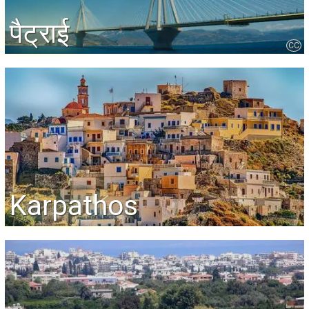
पैट्राई
CC
Karpathos