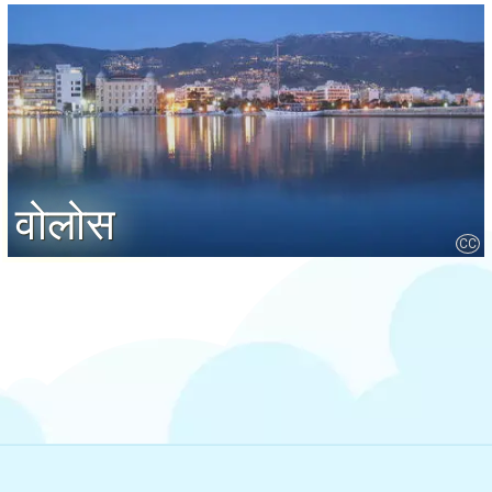
वोलोस
CC