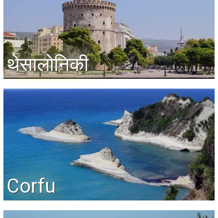
थेसालोनिकी
Corfu