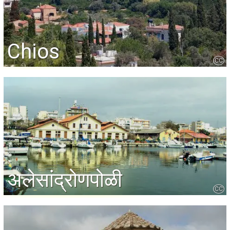
Chios
CC
अलेसांद्रोणपोळी
CC