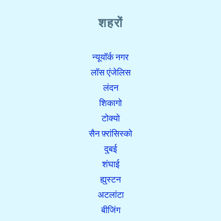
शहरों
न्यूयॉर्क नगर
लॉस एंजेलिस
लंदन
शिकागो
टोक्यो
सैन फ़्रांसिस्को
दुबई
शंघाई
ह्युस्टन
अटलांटा
बीजिंग