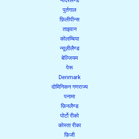
नीदरलैण्ड
पुर्तगाल
फ़िलीपीन्स
ताइवान
कोलम्बिया
न्यूज़ीलैण्ड
बेल्जियम
पेरू
Denmark
दोमिनिकन गणराज्य
पनामा
फ़िनलैण्ड
पोर्टो रीको
कोस्ता रीका
फ़िजी