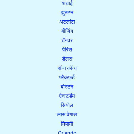
शंघाई
ह्युस्टन
अटलांटा
बीजिंग
डॅनवर
पेरिस
डैलस
हॉन्ग कॉन्ग
फ़्रैंकफ़र्ट
बोस्टन
ऐम्स्टर्डैम
सियोल
लास वेगास
मियामी
Orlando