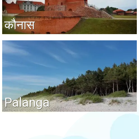
कौनास
Palanga