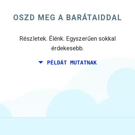
hétvégét együtt valahol Olaszországban a
születésnapját. Azonban él Madridban, és a
OSZD MEG A BARÁTAIDDAL
barátai élnek Dublinban és Berlinben.
Részletek. Élénk. Egyszerűen sokkal
érdekesebb.
PÉLDÁT MUTATNAK