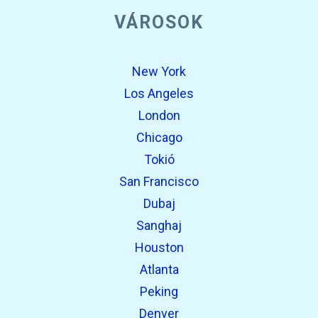
open_in_new
VÁROSOK
Próbáld ezt
Talált korábban:
New York
Los Angeles
London
Chicago
Tokió
San Francisco
open_in_new
Próbáld ezt
Dubaj
Talált korábban:
Sanghaj
Houston
Atlanta
open_in_new
Próbáld ezt
Peking
Talált korábban:
Denver