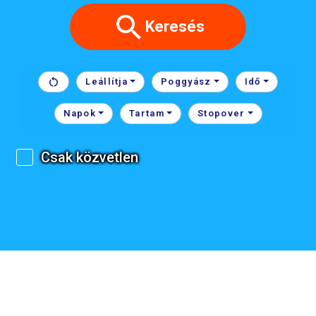
Keresés
Leállítja
Poggyász
Idő
Napok
Tartam
Stopover
Csak közvetlen