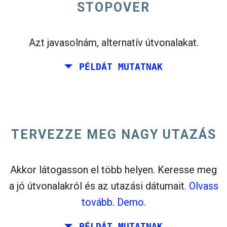
STOPOVER
open_in_new
Próbáld ezt
flight_takeoff
Azt javasolnám, alternatív útvonalakat.
Talált korábban. Kattintson az
gombra az
indulási térkép megtekintéséhez.
PÉLDÁT MUTATNAK
TERVEZZE MEG NAGY UTAZÁS
Válasszon pontos dátumokat
Oda-vissza út
vagy
Csak odaút
Keresés
Akkor látogasson el több helyen. Keresse meg
Válassza ki az CO
válogatást
2
a jó útvonalakról és az utazási dátumait.
Olvass
open_in_new
tovább.
Demo.
Próbáld ezt
Talált korábban:
PÉLDÁT MUTATNAK