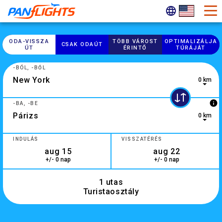
ODA-​VISSZA
TÖBB VÁROST
OPTIMALIZÁLJA
CSAK ODAÚT
ÚT
ÉRINTŐ
TÚRÁJÁT
-BÓL, -BŐL
0 km
10 results are available, use up and down arrow keys to navi
info
-BA, -BE
0 km
0 results are available, use up and down arrow keys to navig
INDULÁS
VISSZATÉRÉS
+/- 0 nap
+/- 0 nap
1 utas
Turistaosztály