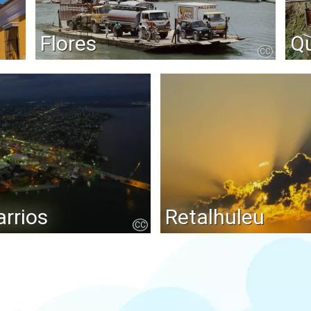
Flores
Q
CC
arrios
Retalhuleu
CC