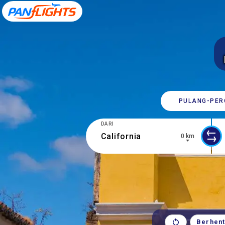
PULANG-​PER
DARI
0 km
0 results are available, use up and d
10 
Berhent