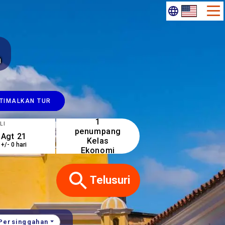
n
TIMALKAN TUR
1
LI
penumpang
Kelas
+/- 0 hari
Ekonomi
.
Telusuri
Persinggahan