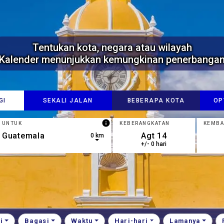
Tentukan kota, negara atau wilayah
Kalender menunjukkan kemungkinan penerbanga
GI
SEKALI JALAN
BEBERAPA KOTA
OP
info
UNTUK
KEBERANGKATAN
KEMBA
0 km
+/- 0 hari
own arrow keys to navigate.
results are available, use up and down arrow keys to navigate
i
Bagasi
Waktu
Hari-hari
Lamanya