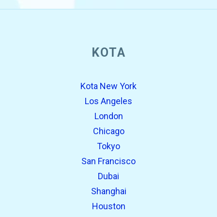
KOTA
open_in_new
Coba ini
Ditemukan sebelumnya:
Kota New York
Los Angeles
London
Chicago
Tokyo
San Francisco
Dubai
Shanghai
open_in_new
Coba ini
Houston
Ditemukan sebelumnya: