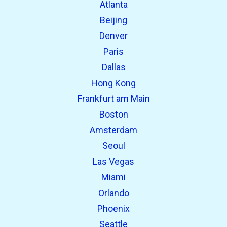
Atlanta
Beijing
open_in_new
Coba ini
Denver
Ditemukan sebelumnya:
Paris
Dallas
Hong Kong
Frankfurt am Main
Boston
Amsterdam
Seoul
Las Vegas
Miami
Orlando
Phoenix
Seattle