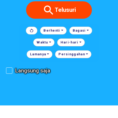
Telusuri
Berhenti
Bagasi
Waktu
Hari-hari
Lamanya
Persinggahan
Langsung saja