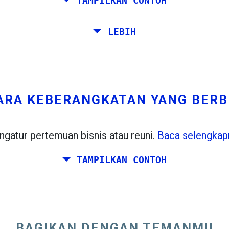
TAMPILKAN CONTOH
oma, Barcelona, ​​Stockholm, Praha dan Athena.
LEBIH
endiri dari Roma ke Venesia. Anda ingin setidaknya 7
di Stockholm.
ARA KEBERANGKATAN YANG BER
gatur pertemuan bisnis atau reuni.
Baca selengkap
TAMPILKAN CONTOH
erencanakan akhir pekan bersama-sama di suatu tem
rid, dan teman Anda tinggal di Dublin dan Berlin.
BAGIKAN DENGAN TEMANMU