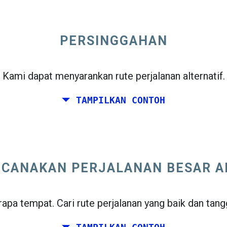
k melihat peta keberangkatan.
PERSINGGAHAN
Kami dapat menyarankan rute perjalanan alternatif.
g-pergi
atau
Sekali Jalan
TAMPILKAN CONTOH
CANAKAN PERJALANAN BESAR 
open_in_new
edIn
pa tempat. Cari rute perjalanan yang baik dan tang