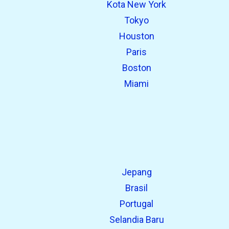
Kota New York
open_in_new
Coba ini
Tokyo
Ditemukan sebelumnya:
Houston
Paris
Boston
Miami
Jepang
Brasil
Portugal
Selandia Baru