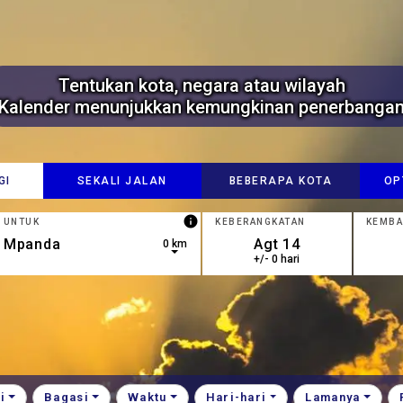
Tentukan kota, negara atau wilayah
Kalender menunjukkan kemungkinan penerbanga
GI
SEKALI JALAN
BEBERAPA KOTA
OP
info
UNTUK
KEBERANGKATAN
KEMBA
0 km
+/- 0 hari
own arrow keys to navigate.
esults are available, use up and down arrow keys to navigate.
i
Bagasi
Waktu
Hari-hari
Lamanya