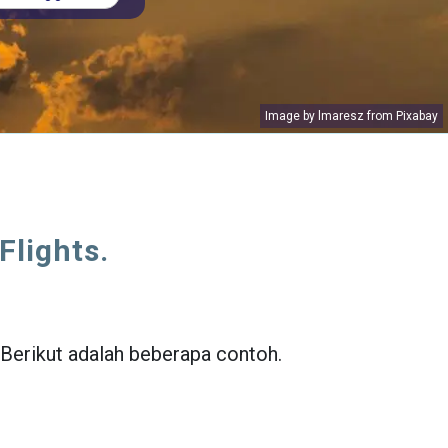
Image by
lmaresz
from
Pixabay
Flights.
 Berikut adalah beberapa contoh.