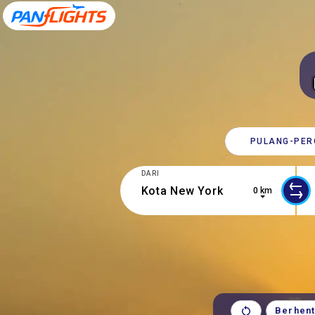
PULANG-​PER
DARI
0 km
5 results are available, use up and d
0 r
Berhent