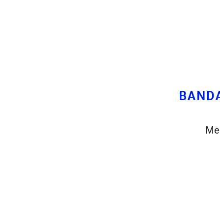
Coba ini
Ditemukan sebelumnya:
Rencanakan perjalanan melalui R
Anda ingin melakukan perjalanan s
telah merencanakan pertemuan 
BAND
Men
Anda dan beberapa teman ingin m
Anda. Namun, Anda tinggal di Mad