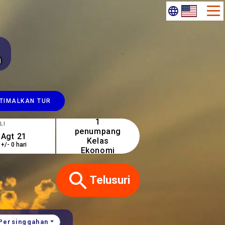
n
TIMALKAN TUR
1
LI
penumpang
Kelas
+/- 0 hari
Ekonomi
Telusuri
Persinggahan