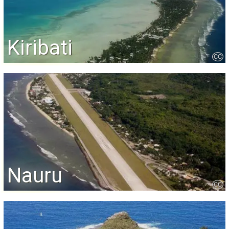
Kiribati
CC
Nauru
CC