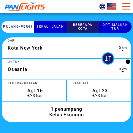
BEBERAPA
OPTIMALKAN
PULANG-​PERGI
SEKALI JALAN
KOTA
TUR
DARI
0 km
0 results are available, use up and down arrow keys to navig
info
UNTUK
0 km
1 result is available, use up and down arrow keys to navigate
KEBERANGKATAN
KEMBALI
+/- 0 hari
+/- 0 hari
1 penumpang
Kelas Ekonomi