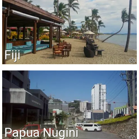
Fiji
CC
Papua Nugini
CC