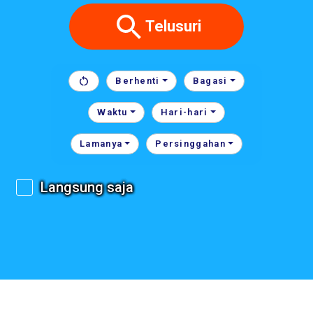
Telusuri
Berhenti
Bagasi
Waktu
Hari-hari
Lamanya
Persinggahan
Langsung saja