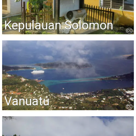
Kepulauan Solomon
CC
Vanuatu
CC