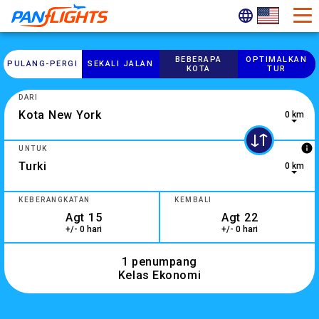
BEBERAPA
OPTIMALKAN
PULANG-​PERGI
SEKALI JALAN
KOTA
TUR
DARI
0 km
0 results are available, use up and down arrow keys to navig
info
UNTUK
0 km
10 results are available, use up and down arrow keys to navi
KEBERANGKATAN
KEMBALI
+/- 0 hari
+/- 0 hari
1 penumpang
Kelas Ekonomi