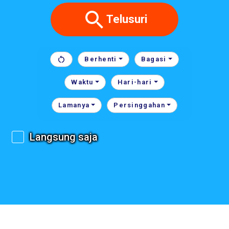
Telusuri
Berhenti
Bagasi
Waktu
Hari-hari
Lamanya
Persinggahan
Langsung saja