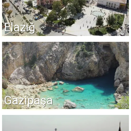
Elazığ
CC
Gazipaşa
CC