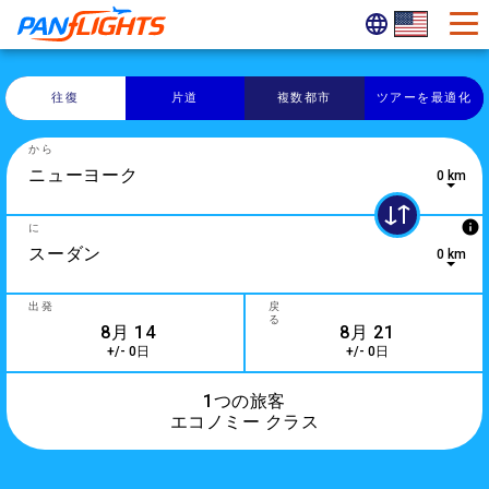
往復
片道
複数都市
ツアーを最適化
から
0 km
0 results are available, use up and down arrow keys to navig
info
に
0 km
10 results are available, use up and down arrow keys to navi
出発
戻
る
+/- 0日
+/- 0日
1つの旅客
エコノミー クラス