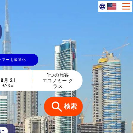
ツアーを最適化
1つの旅客
エコノミー ク
ラス
+/- 0日
検索
機