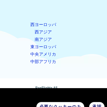
西ヨーロッパ
西アジア
南アジア
東ヨーロッパ
中央アメリカ
中部アフリカ
PanFlights AS
Hjelset, ノルウェー
組織数: 922732825 MVA
必要なクッキーのみ
承認