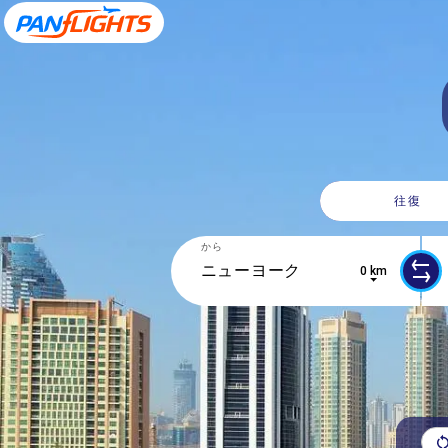
往復
から
0 km
10 results are available, use up and 
0 r