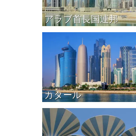
アラブ首長国連邦
カタール