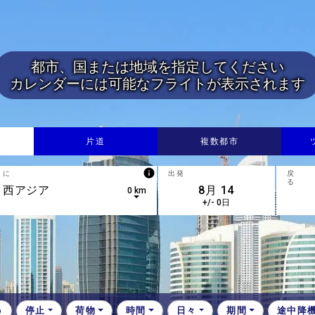
都市、国または地域を指定してください
カレンダーには可能なフライトが表示されます
片道
複数都市
info
に
出発
戻
る
0 km
+/- 0日
down arrow keys to navigate.
esults are available, use up and down arrow keys to navigate.
停止
荷物
時間
日々
期間
途中降