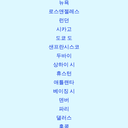
뉴욕
이전에 발견:
로스앤젤레스
런던
시카고
도쿄 도
샌프란시스코
두바이
open_in_new
이 시도
상하이 시
이전에 발견:
휴스턴
애틀랜타
베이징 시
open_in_new
이 시도
덴버
이전에 발견:
파리
댈러스
홍콩