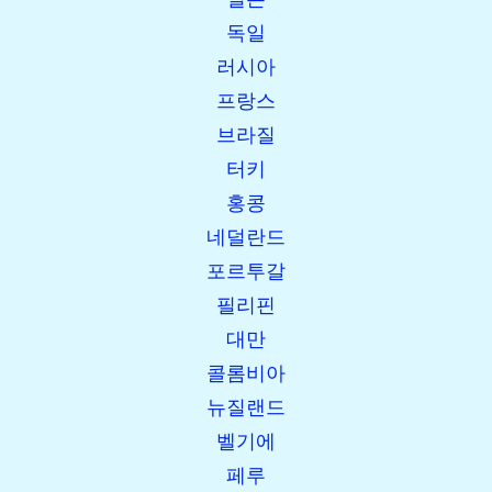
독일
러시아
프랑스
브라질
터키
홍콩
네덜란드
포르투갈
필리핀
대만
콜롬비아
뉴질랜드
벨기에
페루