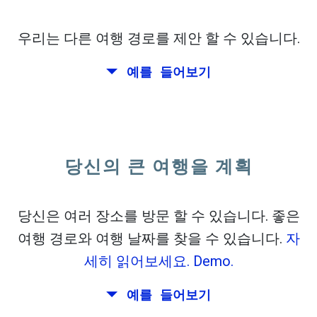
open_in_new
이 시도
flight_takeoff
이전에 발견.
를 클릭하여 출발 맵을보십시오.
우리는 다른 여행 경로를 제안 할 수 있습니다.
예를 들어보기
당신의 큰 여행을 계획
왕복
또는
편도
에 대한 정확한 날짜를 선택하십시
오.
검색
당신은 여러 장소를 방문 할 수 있습니다. 좋은
CO
정렬을 선택하십시오
2
여행 경로와 여행 날짜를 찾을 수 있습니다.
자
open_in_new
세히 읽어보세요.
Demo.
이 시도
flight_takeoff
flight_land
이전에 발견:
예를 들어보기
Tiles © Openstreetmap contributors