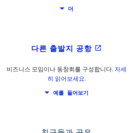
로마, 바르셀로나, 스톡홀름, 프라하와 아테
더
open_in_new
에
. 대중: 52 킬로 CO
. 더:
LinkedIn
네를 통해 여행을 계획.
2
open_in_new
이 시도
당신은 로마에서 베니스로 직접 여행 싶어.
이전에 발견:
당신은 최소 7 일이합니다. 또한, 당신은 스
톡홀름에서 회의를 계획했다.
다른 출발지 공항
open_in_new
비즈니스 모임이나 동창회를 구성합니다.
자세
히 읽어보세요.
예를 들어보기
당신과 친구들의 부부는 생일 이탈리아 어딘
가에 함께 주말을 계획하고 싶습니다. 그러
나 마드리드에 살고, 친구 더블린 베를린에
친구들과 공유