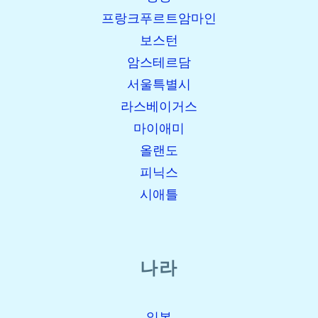
프랑크푸르트암마인
보스턴
암스테르담
서울특별시
라스베이거스
마이애미
올랜도
피닉스
시애틀
나라
일본