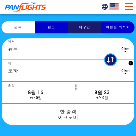
왕복
편도
다구간
여행을 최적화
에서
0 km
0 results are available, use up and down arrow keys to navig
info
에
0 km
2 results are available, use up and down arrow keys to navig
출발
반
환
+/- 0일
+/- 0일
한 승객
이코노미