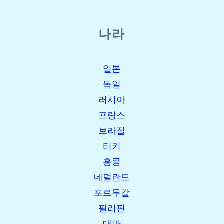
나라
일본
독일
러시아
프랑스
브라질
터키
홍콩
네덜란드
포르투갈
필리핀
대만