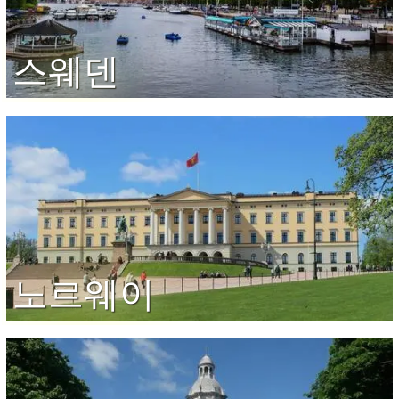
스웨덴
노르웨이