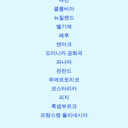
콜롬비아
뉴질랜드
벨기에
페루
덴마크
도미니카 공화국
파나마
핀란드
푸에르토리코
코스타리카
피지
룩셈부르크
프랑스령 폴리네시아