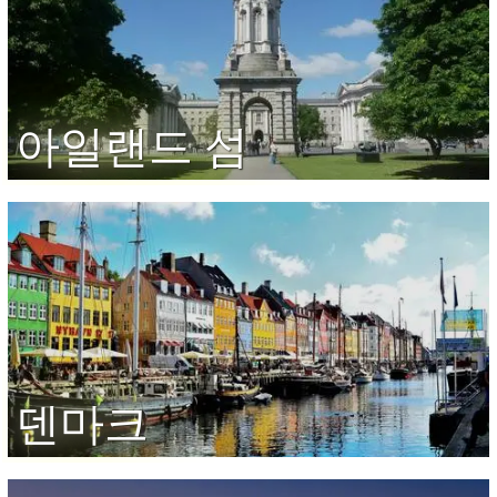
아일랜드 섬
덴마크