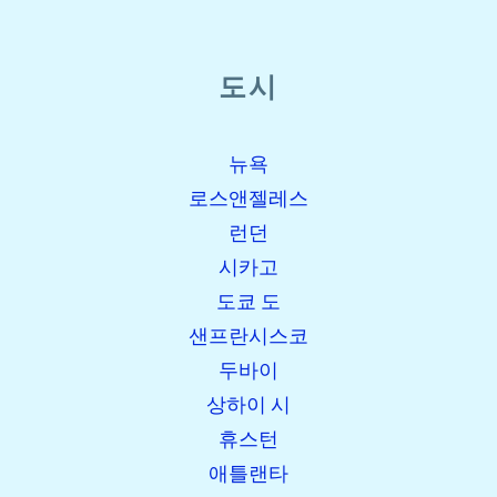
도시
뉴욕
로스앤젤레스
런던
시카고
도쿄 도
샌프란시스코
두바이
상하이 시
휴스턴
애틀랜타