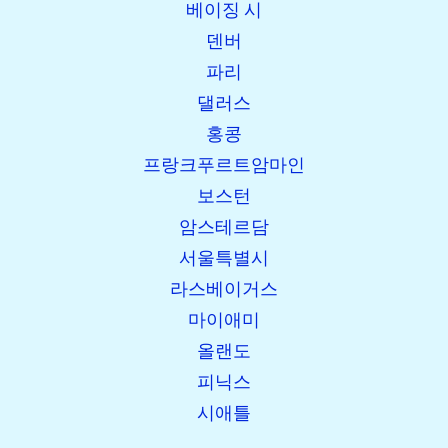
베이징 시
덴버
파리
댈러스
홍콩
프랑크푸르트암마인
보스턴
암스테르담
서울특별시
라스베이거스
마이애미
올랜도
피닉스
시애틀