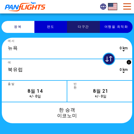
왕복
편도
다구간
여행을 최적화
에서
0 km
10 results are available, use up and down arrow keys to navi
info
에
0 km
0 results are available, use up and down arrow keys to navig
출발
반
환
+/- 0일
+/- 0일
한 승객
이코노미