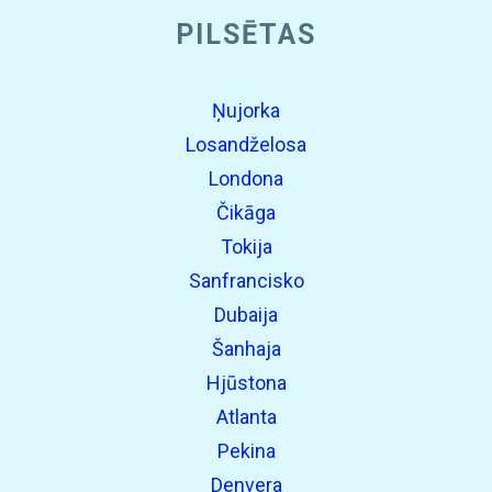
open_in_new
PILSĒTAS
Izmēģiniet šo
Atrasts iepriekš:
Ņujorka
Losandželosa
Londona
Čikāga
Tokija
Sanfrancisko
open_in_new
Izmēģiniet šo
Dubaija
Atrasts iepriekš:
Šanhaja
Hjūstona
Atlanta
open_in_new
Izmēģiniet šo
Pekina
Atrasts iepriekš:
Denvera