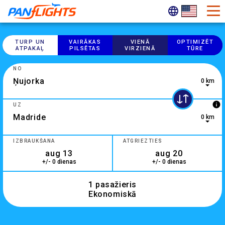
TURP UN
VAIRĀKAS
VIENĀ
OPTIMIZĒT
ATPAKAĻ
PILSĒTAS
VIRZIENĀ
TŪRE
NO
0 km
0 results are available, use up and down arrow keys to navig
info
UZ
0 km
2 results are available, use up and down arrow keys to navig
IZBRAUKŠANA
ATGRIEZTIES
+/- 0 dienas
+/- 0 dienas
1 pasažieris
Ekonomiskā