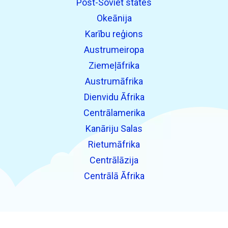
Post-Soviet states
Okeānija
Karību reģions
Austrumeiropa
Ziemeļāfrika
Austrumāfrika
Dienvidu Āfrika
Centrālamerika
Kanāriju Salas
Rietumāfrika
Centrālāzija
Centrālā Āfrika