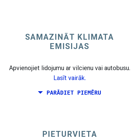
Lidot no Kalifornijas uz East Coast no ASV.
SAMAZINĀT KLIMATA
EMISIJAS
Apvienojiet lidojumu ar vilcienu vai autobusu.
Lasīt vairāk.
PARĀDIET PIEMĒRU
open_in_new
PIETURVIETA
Izmēģiniet šo