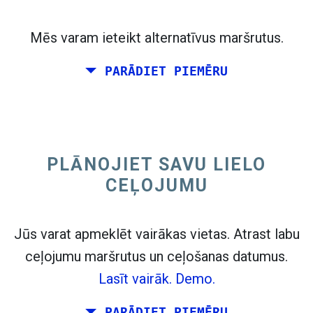
flight_takeoff
Atrasts iepriekš. Noklikšķiniet uz
, lai redzētu
izlidošanas karti.
Mēs varam ieteikt alternatīvus maršrutus.
PARĀDIET PIEMĒRU
PLĀNOJIET SAVU LIELO
Izvēlieties precīzus datumus
Turp un atpakaļ
vai
Vairākas pilsētas
CEĻOJUMU
Meklēšana
Izvēlieties CO
šķirošanu
2
Jūs varat apmeklēt vairākas vietas. Atrast labu
open_in_new
ceļojumu maršrutus un ceļošanas datumus.
Izmēģiniet šo
flight_takeoff
flight_land
Lasīt vairāk.
Demo.
Atrasts iepriekš:
PARĀDIET PIEMĒRU
Tiles © Openstreetmap contributors