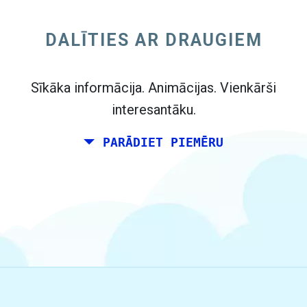
nogali kopā kaut kur Itālijā savu dzimšanas
dienu. Taču tu dzīvo Madridē, un jūsu draugi
DALĪTIES AR DRAUGIEM
dzīvo Dublinā un Berlīnē.
Sīkāka informācija. Animācijas. Vienkārši
interesantāku.
PARĀDIET PIEMĒRU