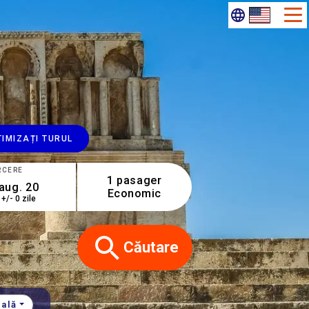
IMIZAȚI TURUL
RCERE
1 pasager
Economic
+/- 0 zile
Căutare
cală