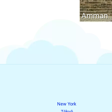
Amman
New York
Tōkyō