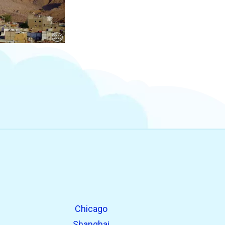
CC
Chicago
Shanghai