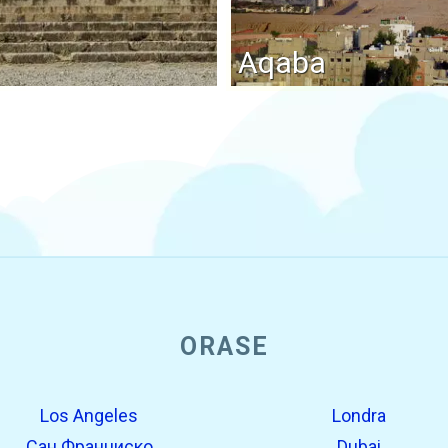
Aqaba
ORASE
Los Angeles
Londra
Сан Франциско
Dubai