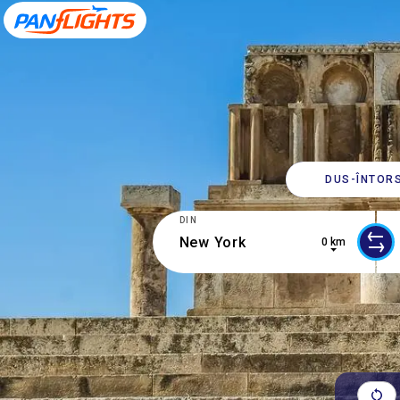
DUS-​ÎNTOR
DIN
0 km
0 results are available, use up and d
5 r