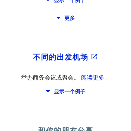
显示一个例子
哥尔摩，布拉格和雅典之旅。
更多
。 你想有至少7天。 此外，你有计划在斯德哥尔摩
不同的出发机场
open_in_new
举办商务会议或聚会。
阅读更多。
显示一个例子
大利打算为你的生日。 但是，你住在马德里，和你
和你的朋友分享