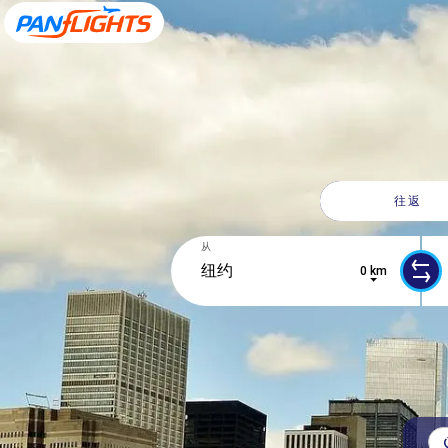
往返
从
0 km
10 results are available, use up and 