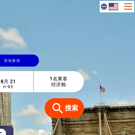
优化旅游
1名乘客
经济舱
+/-0天
搜索