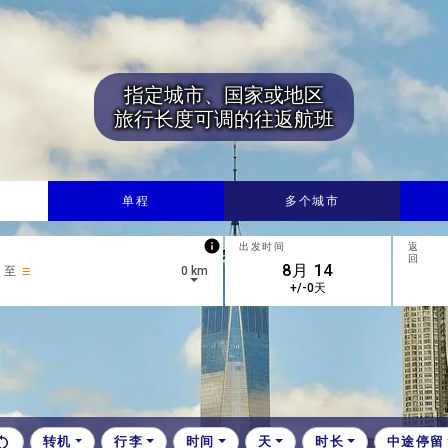
指定城市、国家或地区
旅行长度可调的往返航班
单程
多个城市
info
出发时间
返
回
至
0 km
+/-0天
down arrow keys to navigate.
转机
行李
时间
天
时长
中途停留