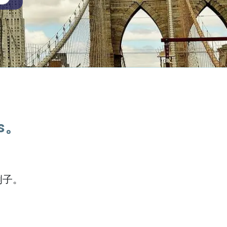
s。
例子。