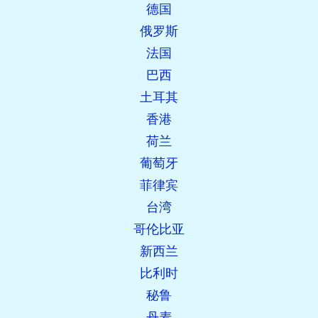
德国
俄罗斯
法国
巴西
土耳其
香港
荷兰
葡萄牙
菲律宾
台湾
哥伦比亚
新西兰
比利时
秘鲁
丹麦